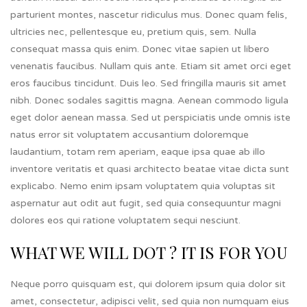
parturient montes, nascetur ridiculus mus. Donec quam felis,
ultricies nec, pellentesque eu, pretium quis, sem. Nulla
consequat massa quis enim. Donec vitae sapien ut libero
venenatis faucibus. Nullam quis ante. Etiam sit amet orci eget
eros faucibus tincidunt. Duis leo. Sed fringilla mauris sit amet
nibh. Donec sodales sagittis magna. Aenean commodo ligula
eget dolor aenean massa. Sed ut perspiciatis unde omnis iste
natus error sit voluptatem accusantium doloremque
laudantium, totam rem aperiam, eaque ipsa quae ab illo
inventore veritatis et quasi architecto beatae vitae dicta sunt
explicabo. Nemo enim ipsam voluptatem quia voluptas sit
aspernatur aut odit aut fugit, sed quia consequuntur magni
dolores eos qui ratione voluptatem sequi nesciunt.
WHAT WE WILL DOT ? IT IS FOR YOU
Neque porro quisquam est, qui dolorem ipsum quia dolor sit
amet, consectetur, adipisci velit, sed quia non numquam eius