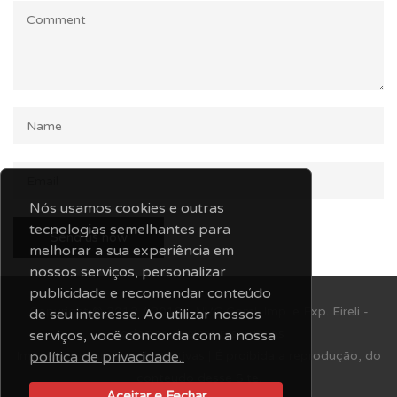
Nós usamos cookies e outras
tecnologias semelhantes para
melhorar a sua experiência em
nossos serviços, personalizar
publicidade e recomendar conteúdo
Copyright © 2012 / 2019 - NVC Coml. Imp. e Exp. Eireli -
de seu interesse. Ao utilizar nossos
Todos os direitos reservados
serviços, você concorda com a nossa
política de privacidade..
Imagens meramente ilustrativas | É proibida a reprodução, do
conteúdo desse Site.
Aceitar e Fechar